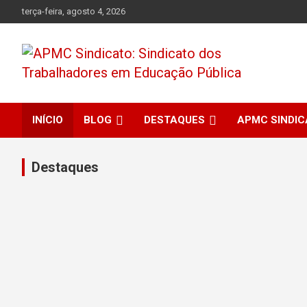
terça-feira, agosto 4, 2026
APMC Sindicato dos Trabalhadores em educação pública do
APMC Sindicato:
município de Colombo, Estado do Paraná. Nenhum Direito a
Menos!
INÍCIO
BLOG
DESTAQUES
APMC SINDI
Sindicato dos
Trabalhadores em
Destaques
Educação Pública