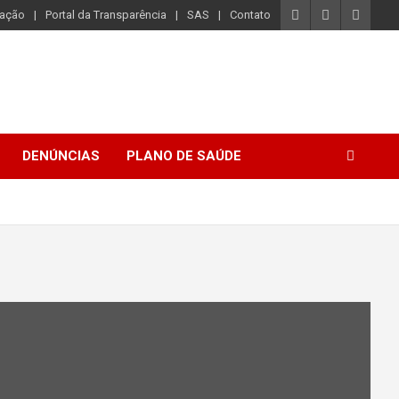
iação
Portal da Transparência
SAS
Contato
DENÚNCIAS
PLANO DE SAÚDE