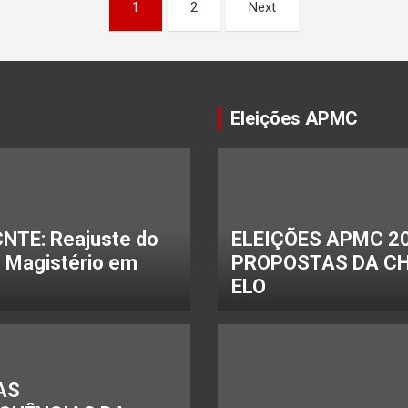
1
2
Next
Eleições APMC
NTE: Reajuste do
ELEIÇÕES APMC 20
o Magistério em
PROPOSTAS DA C
ELO
AS