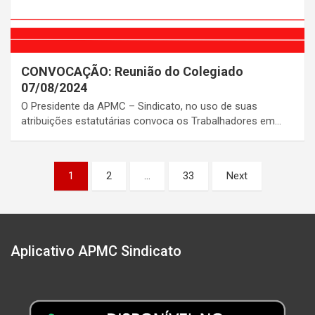
CONVOCAÇÃO: Reunião do Colegiado
07/08/2024
O Presidente da APMC – Sindicato, no uso de suas
atribuições estatutárias convoca os Trabalhadores em…
Paginação
1
2
…
33
Next
de
posts
Aplicativo APMC Sindicato