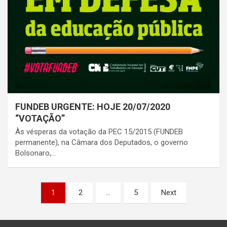
FUNDEB URGENTE: HOJE 20/07/2020
“VOTAÇÃO”
Às vésperas da votação da PEC 15/2015 (FUNDEB
permanente), na Câmara dos Deputados, o governo
Bolsonaro,…
Paginação
1
2
…
5
Next
de
posts