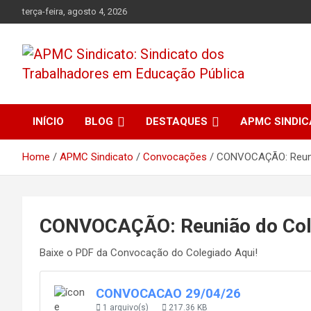
Skip
terça-feira, agosto 4, 2026
to
content
APMC Sindicato dos Trabalhadores em educação pública do
APMC Sindicato:
município de Colombo, Estado do Paraná. Nenhum Direito a
Menos!
INÍCIO
BLOG
DESTAQUES
APMC SINDI
Sindicato dos
Home
APMC Sindicato
Convocações
CONVOCAÇÃO: Reuni
Trabalhadores em
Educação Pública
CONVOCAÇÃO: Reunião do Col
Baixe o PDF da Convocação do Colegiado Aqui!
CONVOCACAO 29/04/26
1 arquivo(s)
217.36 KB