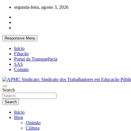
Skip
segunda-feira, agosto 3, 2026
to
content
Responsive Menu
Início
Filiação
Portal da Transparência
SAS
Contato
APMC Sindicato dos Trabalhadores em educação pública do municíp
Search
APMC Sindicato: Sindicato dos Trabalhad
Search
Início
Blog
Opinião
Cultura