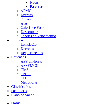
Notas
Parcerias
APMC
Eventos
Oficios
Atas
Galeria de Fotos
Descontrair
Tabelas de Vencimentos
Juridico
Legislação
Decretos
Requerimentos
Entidades
APP Sindicato
ASSEMCO
CMS
CNTE
CUT
Metronorte
Classificados
Denúncias
Plano de Saúde
Home