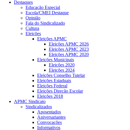
Destaques
Educação Especial
Escola/CMEI Destaque
Opinião
Fala do Sindicalizado
Cultura
Eleições
Eleições APMC
Eleições APMC 2026
Eleições APMC 2023
Eleições APMC 2020
Eleições Municipais
Eleições 2020
Eleições 2024
Eleições Conselho Tutelar
Eleições Estaduais
Eleições Federal
Eleições Direção Escolar
Eleições 2018
APMC Sindicato
Sindicalizados
Aposentados
Aniversariantes
Convocações
Informativos