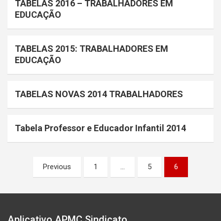
TABELAS 2016 – TRABALHADORES EM
EDUCAÇÃO
TABELAS 2015: TRABALHADORES EM
EDUCAÇÃO
TABELAS NOVAS 2014 TRABALHADORES
Tabela Professor e Educador Infantil 2014
Paginação
Previous
1
…
5
6
de
posts
Aplicativo APMC Sindicato