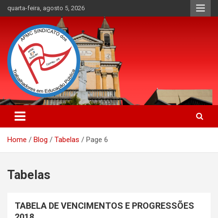
Skip
quarta-feira, agosto 5, 2026
to
content
APMC Sindicato dos Trabalhadores em educação pública do
APMC Sindicato: Sindicato dos
município de Colombo, Estado do Paraná. Nenhum Direito a
Trabalhadores em Educação
Menos!
Home
Blog
Tabelas
Page 6
Pública
Tabelas
TABELA DE VENCIMENTOS E PROGRESSÕES
2018