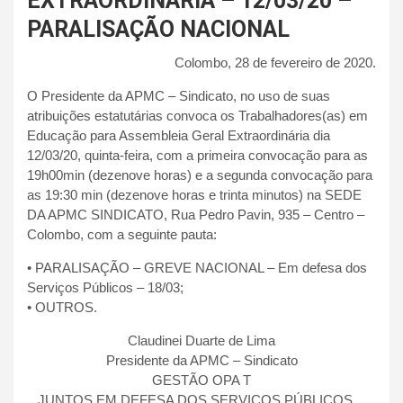
EXTRAORDINÁRIA – 12/03/20 –
PARALISAÇÃO NACIONAL
Colombo, 28 de fevereiro de 2020.
O Presidente da APMC – Sindicato, no uso de suas
atribuições estatutárias convoca os Trabalhadores(as) em
Educação para Assembleia Geral Extraordinária dia
12/03/20, quinta-feira, com a primeira convocação para as
19h00min (dezenove horas) e a segunda convocação para
as 19:30 min (dezenove horas e trinta minutos) na SEDE
DA APMC SINDICATO, Rua Pedro Pavin, 935 – Centro –
Colombo, com a seguinte pauta:
• PARALISAÇÃO – GREVE NACIONAL – Em defesa dos
Serviços Públicos – 18/03;
• OUTROS.
Claudinei Duarte de Lima
Presidente da APMC – Sindicato
GESTÃO OPA T
JUNTOS EM DEFESA DOS SERVIÇOS PÚBLICOS…