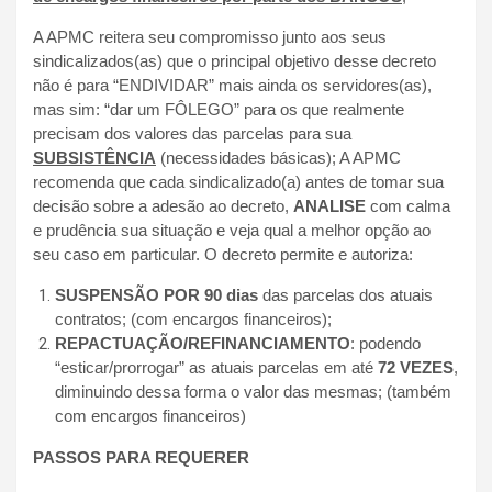
A APMC reitera seu compromisso junto aos seus
sindicalizados(as) que o principal objetivo desse decreto
não é para “ENDIVIDAR” mais ainda os servidores(as),
mas sim: “dar um FÔLEGO” para os que realmente
precisam dos valores das parcelas para sua
SUBSISTÊNCIA
(necessidades básicas); A APMC
recomenda que cada sindicalizado(a) antes de tomar sua
decisão sobre a adesão ao decreto,
ANALISE
com calma
e prudência sua situação e veja qual a melhor opção ao
seu caso em particular. O decreto permite e autoriza:
SUSPENSÃO POR 90 dias
das parcelas dos atuais
contratos; (com encargos financeiros);
REPACTUAÇÃO/REFINANCIAMENTO
: podendo
“esticar/prorrogar” as atuais parcelas em até
72 VEZES
,
diminuindo dessa forma o valor das mesmas; (também
com encargos financeiros)
PASSOS PARA REQUERER