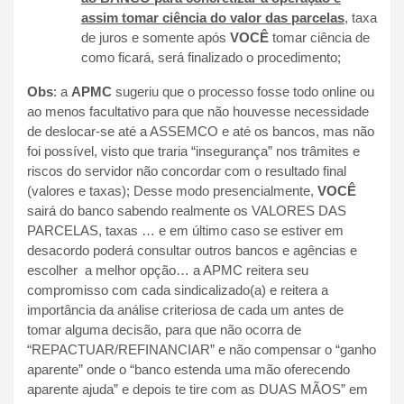
assim tomar ciência do valor das parcelas
, taxa
de juros e somente após
VOCÊ
tomar ciência de
como ficará, será finalizado o procedimento;
Obs
: a
APMC
sugeriu que o processo fosse todo online ou
ao menos facultativo para que não houvesse necessidade
de deslocar-se até a ASSEMCO e até os bancos, mas não
foi possível, visto que traria “insegurança” nos trâmites e
riscos do servidor não concordar com o resultado final
(valores e taxas); Desse modo presencialmente,
VOCÊ
sairá do banco sabendo realmente os VALORES DAS
PARCELAS, taxas … e em último caso se estiver em
desacordo poderá consultar outros bancos e agências e
escolher a melhor opção… a APMC reitera seu
compromisso com cada sindicalizado(a) e reitera a
importância da análise criteriosa de cada um antes de
tomar alguma decisão, para que não ocorra de
“REPACTUAR/REFINANCIAR” e não compensar o “ganho
aparente” onde o “banco estenda uma mão oferecendo
aparente ajuda” e depois te tire com as DUAS MÃOS” em