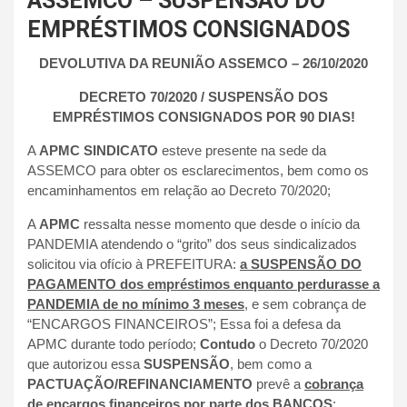
ASSEMCO – SUSPENSÃO DO
EMPRÉSTIMOS CONSIGNADOS
DEVOLUTIVA DA REUNIÃO ASSEMCO – 26/10/2020
DECRETO 70/2020 / SUSPENSÃO DOS
EMPRÉSTIMOS CONSIGNADOS POR 90 DIAS!
A
APMC SINDICATO
esteve presente na sede da
ASSEMCO para obter os esclarecimentos, bem como os
encaminhamentos em relação ao Decreto 70/2020;
A
APMC
ressalta nesse momento que desde o início da
PANDEMIA atendendo o “grito” dos seus sindicalizados
solicitou via ofício à PREFEITURA:
a SUSPENSÃO DO
PAGAMENTO dos empréstimos enquanto perdurasse a
PANDEMIA de no mínimo 3 meses
, e sem cobrança de
“ENCARGOS FINANCEIROS”; Essa foi a defesa da
APMC durante todo período;
Contudo
o Decreto 70/2020
que autorizou essa
SUSPENSÃO
, bem como a
PACTUAÇÃO/REFINANCIAMENTO
prevê a
cobrança
de encargos financeiros por parte dos BANCOS
;