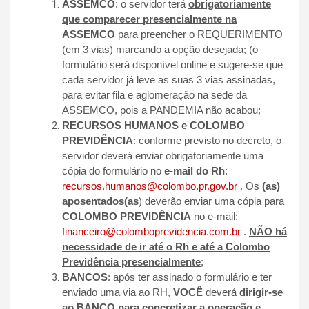
ASSEMCO
: o servidor terá
obrigatoriamente
que comparecer presencialmente na
ASSEMCO
para preencher o REQUERIMENTO
(em 3 vias) marcando a opção desejada; (o
formulário será disponível online e sugere-se que
cada servidor já leve as suas 3 vias assinadas,
para evitar fila e aglomeração na sede da
ASSEMCO, pois a PANDEMIA não acabou;
RECURSOS HUMANOS e COLOMBO
PREVIDÊNCIA
: conforme previsto no decreto, o
servidor deverá enviar obrigatoriamente uma
cópia do formulário no
e-mail do Rh
:
recursos.humanos@colombo.pr.gov.br
. Os
(as)
aposentados(as
) deverão enviar uma cópia para
COLOMBO PREVIDÊNCIA
no e-mail:
financeiro@colomboprevidencia.com.br
.
NÃO há
necessidade de ir até o Rh e até a Colombo
Previdência presencialmente
;
BANCOS
: após ter assinado o formulário e ter
enviado uma via ao RH,
VOCÊ
deverá
dirigir-se
ao BANCO para concretizar a operação e