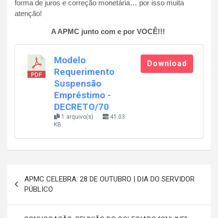
forma de juros e correção monetária… por isso muita
atenção!
A APMC junto com e por VOCÊ!!!
Modelo
Download
Requerimento
Suspensão
Empréstimo -
DECRETO/70
1 arquivo(s)
41.03
KB
Navegação
APMC CELEBRA: 28 DE OUTUBRO | DIA DO SERVIDOR
de
PÚBLICO
Post