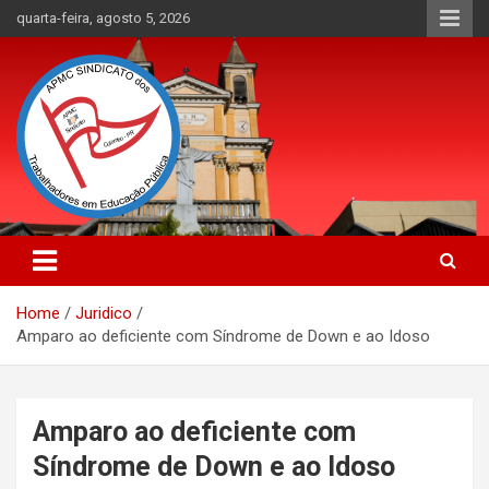
Skip
quarta-feira, agosto 5, 2026
to
content
APMC Sindicato dos Trabalhadores em educação pública do
APMC Sindicato: Sindicato dos
município de Colombo, Estado do Paraná. Nenhum Direito a
Trabalhadores em Educação
Menos!
Home
Juridico
Pública
Amparo ao deficiente com Síndrome de Down e ao Idoso
Amparo ao deficiente com
Síndrome de Down e ao Idoso