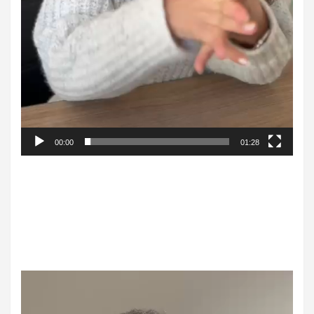
00:00
01:28
Tocador
de
vídeo