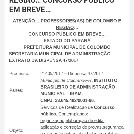
REGIÃO… CONCURSO PÚBLICO
EM BREVE…
ATENÇÃO…
PROFESSORES(AS)
DE
COLOMBO
E
REGIÃO
…
CONCURSO PÚBLICO
EM BREVE…
ESTADO DO PARANÁ
PREFEITURA MUNICIPAL DE COLOMBO
SECRETARIA MUNICIPAL DE ADMINISTRAÇÃO
EXTRATO DA DISPENSA 47/2017
Processo:
21409/2017 – Dispensa 47/2017
Município de Colombo/PR
, INSTITUTO
BRASILEIRO DE ADMINISTRAÇÃO
Partes:
MUNICIPAL – IBAM.
CNPJ: 33.645.482/0001-96.
Serviços de Realização de
Concurso
público
, Contemplando:
organização,elaboração de edital,
aplicação e correção de provas,segurança
Objeto:
e execução outras atividades correlatas,