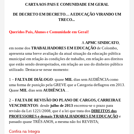
CARTA AOS PAIS E COMUNIDADE EM GERAL
DE DECRETO EM DECRETO… A EDUCAÇÃO VIRANDO UM
TRECO..
.
Queridos Pais, Alunos e Comunidade em Geral!
A
APMC SINDICATO
,
em nome dos
TRABALHADORES EM EDUCAÇÃO
de Colombo,
apresenta uma breve avaliação da atual situação da educação pública
municipal em relação às condições de trabalho, em relação aos direitos
que estão sendo desrespeitados, em relação ao uso do dinheiro público
utilizado. Destaca-se nesse momento:
1 –
FALTA DE DIÁLOGO
: quase
MIL
dias sem AUDIÊNCIA como
uma forma de punição pela GREVE que a Categoria deflagrou em 2013.
Quase
MIL
dias sem
AUDIÊNCIA
…
2 –
FALTA DE REVISÃO DO PLANO DE CARGOS, CARREIRA E
VENCIMENTOS
: desde
julho de 2013
encerrou-se o prazo para
revisão da Lei 1221/2008, que é a lei que trata dos
DIREITOS dos
PROFESSORES e demais TRABALHADORES EM EDUCAÇÃO
e
passado quase TRÊS ANOS, a mesma não foi REVISTA;
Confira na Integra