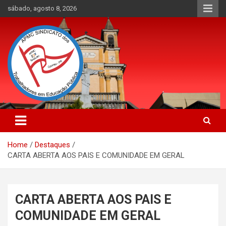
Skip
sábado, agosto 8, 2026
to
content
APMC Sindicato dos Trabalhadores em educação pública do
APMC Sindicato: Sindicato dos
município de Colombo, Estado do Paraná. Nenhum Direito a
Trabalhadores em Educação
Menos!
Home
Destaques
Pública
CARTA ABERTA AOS PAIS E COMUNIDADE EM GERAL
CARTA ABERTA AOS PAIS E
COMUNIDADE EM GERAL