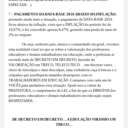
ESPECIAIS…)
7 –
PAGAMENTO DA DATA-BASE 2016 ABAIXO DA INFLAÇÃO
:
piorando ainda mais a situação, o pagamento da DATA-BASE 2016
ficou abaixo da inflação, visto que a INFLAÇÃO do período foi de
10,67%, e foi concedido apenas 8,47%, gerando uma perda de mais de
2% no reajuste.
Ou seja, senhores pais, alunos e comunidade em geral, vivemos
uma realidade cruel no que se refere a valorização dos professores,
educadores e demais trabalhadores em educação, onde a prefeitura se
esconde atrás de DECRETO EM DECRETO, fazendo da
VALORIZAÇÃO um TRECO, TELECO TECO… um discurso vazio…
cheio de desculpas e mais desculpas, uma verdadeira caça à bruxas e a
culpados que justifiquem tamanho desrespeito com os
TRABALHADORES EM EDUCAÇÃO. Contamos com cada um de
VOCÊS para mudarmos essa situação. Ajude-nos a cobrar da
PREFEITURA, o cumprimento da LEI, a fim de que os DIREITOS dos
professores, educadores e demais trabalhadores em educação sejam
RESPEITADOS…
DE DECRETO EM DECRETO… A EDUCAÇÃO VIRANDO UM
TRECO…