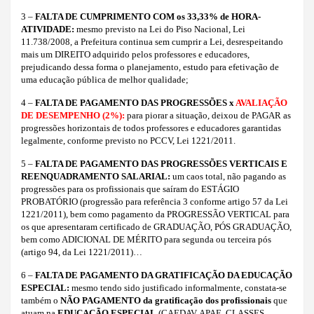
3 –
FALTA DE CUMPRIMENTO COM os 33,33% de HORA-
ATIVIDADE:
mesmo previsto na Lei do Piso Nacional, Lei
11.738/2008, a Prefeitura continua sem cumprir a Lei, desrespeitando
mais um DIREITO adquirido pelos professores e educadores,
prejudicando dessa forma o planejamento, estudo para efetivação de
uma educação pública de melhor qualidade;
4 –
FALTA DE PAGAMENTO DAS PROGRESSÕES x
AVALIAÇÃO
DE DESEMPENHO
(2%):
para piorar a situação, deixou de PAGAR as
progressões horizontais de todos professores e educadores garantidas
legalmente, conforme previsto no PCCV, Lei 1221/2011.
5 –
FALTA DE PAGAMENTO DAS PROGRESSÕES VERTICAIS E
REENQUADRAMENTO SALARIAL
:
um caos total, não pagando as
progressões para os profissionais que saíram do ESTÁGIO
PROBATÓRIO (progressão para referência 3 conforme artigo 57 da Lei
1221/2011), bem como pagamento da PROGRESSÃO VERTICAL para
os que apresentaram certificado de GRADUAÇÃO, PÓS GRADUAÇÃO,
bem como ADICIONAL DE MÉRITO para segunda ou terceira pós
(artigo 94, da Lei 1221/2011)…
6 –
FALTA DE PAGAMENTO DA GRATIFICAÇÃO DA EDUCAÇÃO
ESPECIAL
:
mesmo tendo sido justificado informalmente, constata-se
também o
NÃO PAGAMENTO
da gratificação dos profissionais
que
atuam na
EDUCAÇÃO ESPECIAL
(CAEDAV, APAE, CLASSES