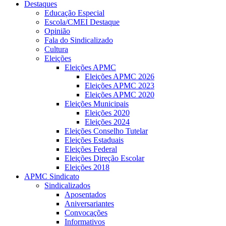
Destaques
Educação Especial
Escola/CMEI Destaque
Opinião
Fala do Sindicalizado
Cultura
Eleições
Eleições APMC
Eleições APMC 2026
Eleições APMC 2023
Eleições APMC 2020
Eleições Municipais
Eleições 2020
Eleições 2024
Eleições Conselho Tutelar
Eleições Estaduais
Eleições Federal
Eleições Direção Escolar
Eleições 2018
APMC Sindicato
Sindicalizados
Aposentados
Aniversariantes
Convocações
Informativos