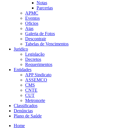
Notas
Parcerias
APMC
Eventos
Oficios
Atas
Galeria de Fotos
Descontrair
Tabelas de Vencimentos
Juridico
Legislação
Decretos
Requerimentos
Entidades
APP Sindicato
ASSEMCO
CMS
CNTE
CUT
Metronorte
Classificados
Denúncias
Plano de Saúde
Home