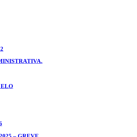
22
INISTRATIVA.
 ELO
6
/2025 – GREVE