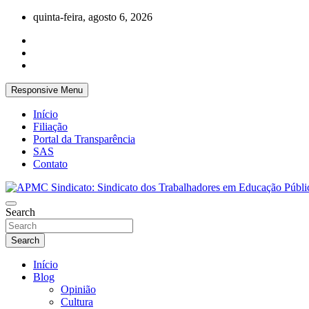
Skip
quinta-feira, agosto 6, 2026
to
content
Responsive Menu
Início
Filiação
Portal da Transparência
SAS
Contato
APMC Sindicato dos Trabalhadores em educação pública do municíp
Search
APMC Sindicato: Sindicato dos Trabalhad
Search
Início
Blog
Opinião
Cultura