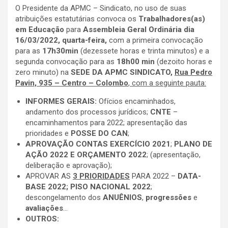
O Presidente da APMC – Sindicato, no uso de suas
atribuições estatutárias convoca os
Trabalhadores(as)
em Educação
para
Assembleia Geral Ordinária dia
16/03/2022, quarta-feira,
com a primeira convocação
para as
17h30min
(dezessete horas e trinta minutos) e a
segunda convocação para as
18h00 min
(dezoito horas e
zero minuto) na
SEDE DA APMC SINDICATO,
Rua Pedro
Pavin, 935 – Centro – Colombo
, com a seguinte pauta:
INFORMES GERAIS:
Ofícios encaminhados,
andamento dos processos jurídicos;
CNTE
–
encaminhamentos para 2022; apresentação das
prioridades e
POSSE DO CAN
;
APROVAÇÃO CONTAS EXERCÍCIO 2021
;
PLANO DE
AÇÃO 2022 E ORÇAMENTO 2022
; (apresentação,
deliberação e aprovação);
APROVAR AS
3 PRIORIDADES
PARA 2022 –
DATA-
BASE 2022; PISO NACIONAL 2022
;
descongelamento dos
ANUÊNIOS
,
progressões
e
avaliações
…
OUTROS: