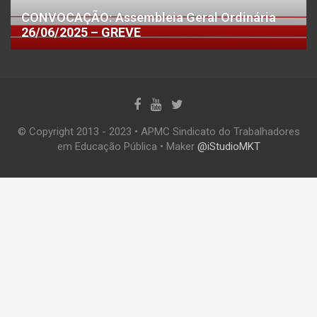
CONVOCAÇÃO: Assembleia Geral Ordinária
26/06/2025 – GREVE
© Copyright 2013 - 2023 • APMC Sindicato do Trabalhadores
em Educação Pública • Maker
@iStudioMKT