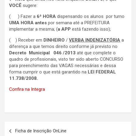
VOCÊ
sugere:
( ) Fazer a
6ª HORA
dispensando os alunos por turno
UMA HORA antes
por semana até a PREFEITURA
implementar a mesma; (
a APP
está fazendo isso);
( ) Receber em
DINHEIRO
/
VERBA INDENIZATÓRIA
a
diferença a que temos direito conforme já previsto no
Decreto Municipal 046 /2013
até que complete o
quadro de profissionais, visto ter sido aberto CONCURSO
para preenchimento das VAGAS necessárias e dessa
forma cumprir o que está garantido na
LEI FEDERAL
11.738/2008.
Confira na Integra
Navegação
Ficha de Inscrição OnLine
de