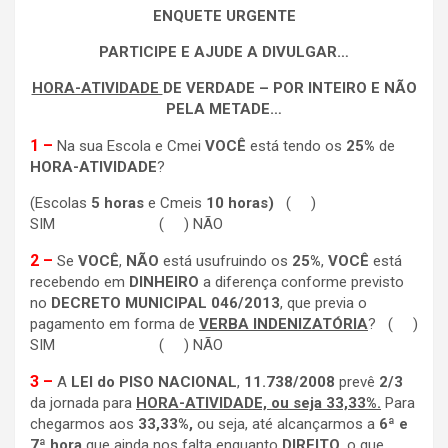
ENQUETE URGENTE
PARTICIPE E AJUDE A DIVULGAR…
HORA-ATIVIDADE
DE VERDADE – POR INTEIRO E NÃO
PELA METADE…
1 –
Na sua Escola e Cmei
VOCÊ
está tendo os
25%
de
HORA-ATIVIDADE
?
(Escolas
5 horas
e Cmeis
10 horas)
( )
SIM ( ) NÃO
2 –
Se
VOCÊ
,
NÃO
está usufruindo os
25%
,
VOCÊ
está
recebendo em
DINHEIRO
a diferença conforme previsto
no
DECRETO MUNICIPAL 046/2013
, que previa o
pagamento em forma de
VERBA INDENIZATÓRIA
? ( )
SIM ( ) NÃO
3 –
A
LEI do PISO NACIONAL
,
11.738/2008
prevê
2/3
da jornada para
HORA-ATIVIDADE, ou seja 33,33%.
Para
chegarmos aos
33,33%,
ou seja, até alcançarmos a
6ª e
7ª hora
que ainda nos falta enquanto
DIREITO
, o que