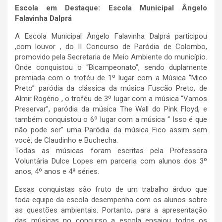
Escola em Destaque: Escola Municipal Ângelo
Falavinha Dalprá
A Escola Municipal Ângelo Falavinha Dalprá participou
,com louvor , do II Concurso de Paródia de Colombo,
promovido pela Secretaria de Meio Ambiente do município.
Onde conquistou o “Bicampeonato”, sendo duplamente
premiada com o troféu de 1º lugar com a Música “Mico
Preto” paródia da clássica da música Fuscão Preto, de
Almir Rogério , o troféu de 3º lugar com a música “Vamos
Preservar”, paródia da música The Wall do Pink Floyd, e
também conquistou o 6º lugar com a música “ Isso é que
não pode ser” uma Paródia da música Fico assim sem
você, de Claudinho e Buchecha.
Todas as músicas foram escritas pela Professora
Voluntária Dulce Lopes em parceria com alunos dos 3º
anos, 4º anos e 4ª séries.
Essas conquistas são fruto de um trabalho árduo que
toda equipe da escola desempenha com os alunos sobre
as questões ambientais. Portanto, para a apresentação
das músicas no concurso a escola ensaiou todos os