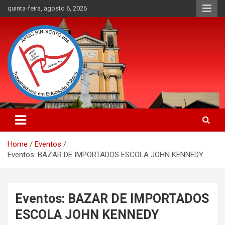
Skip
quinta-feira, agosto 6, 2026
to
content
APMC Sindicato dos Trabalhadores em educação pública do
APMC Sindicato: Sindicato dos
município de Colombo, Estado do Paraná. Nenhum Direito a
Trabalhadores em Educação
Menos!
Home
Eventos
Pública
Eventos: BAZAR DE IMPORTADOS ESCOLA JOHN KENNEDY
Eventos: BAZAR DE IMPORTADOS
ESCOLA JOHN KENNEDY