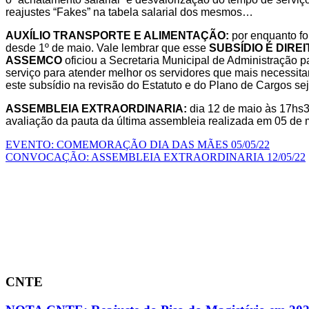
reajustes “Fakes” na tabela salarial dos mesmos…
AUXÍLIO TRANSPORTE E ALIMENTAÇÃO:
por enquanto fo
desde 1º de
maio. Vale lembrar que esse
SUBSÍDIO É DIRE
ASSEMCO
oficiou a
Secretaria Municipal de Administração 
serviço para atender melhor os
servidores que mais necessit
este subsídio na revisão do Estatuto e do
Plano de Cargos se
ASSEMBLEIA EXTRAORDINARIA:
dia 12 de maio às 17hs
avaliação
da pauta da última assembleia realizada em 05 de m
Navegação
EVENTO: COMEMORAÇÃO DIA DAS MÃES 05/05/22
CONVOCAÇÃO: ASSEMBLEIA EXTRAORDINARIA 12/05/22
de
Aplicativo APMC Sindicato
Post
CNTE