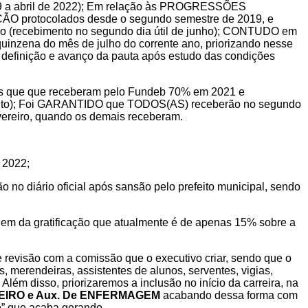
19 a abril de 2022); Em relação às PROGRESSÕES
ÃO protocolados desde o segundo semestre de 2019, e
io
(recebimento no segundo dia útil de junho); CONTUDO em
quinzena do mês de julho do corrente ano, priorizando nesse
a
definição e avanço da pauta após estudo das condições
s que que receberam pelo Fundeb 70% em 2021 e
to); Foi GARANTIDO que TODOS(AS) receberão no segundo
vereiro, quando os demais receberam.
 2022;
o no diário oficial após sansão pelo prefeito municipal, sendo
em da gratificação que atualmente é de apenas 15% sobre a
 revisão com a comissão que o executivo criar, sendo que o
s, merendeiras, assistentes de alunos, serventes, vigias,
o. Além
disso, priorizaremos a inclusão no início da carreira, na
RO e Aux. De
ENFERMAGEM
acabando dessa forma com
o” que acaba gerando