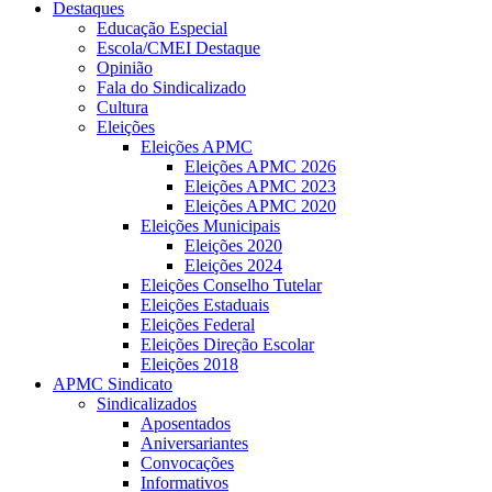
Destaques
Educação Especial
Escola/CMEI Destaque
Opinião
Fala do Sindicalizado
Cultura
Eleições
Eleições APMC
Eleições APMC 2026
Eleições APMC 2023
Eleições APMC 2020
Eleições Municipais
Eleições 2020
Eleições 2024
Eleições Conselho Tutelar
Eleições Estaduais
Eleições Federal
Eleições Direção Escolar
Eleições 2018
APMC Sindicato
Sindicalizados
Aposentados
Aniversariantes
Convocações
Informativos