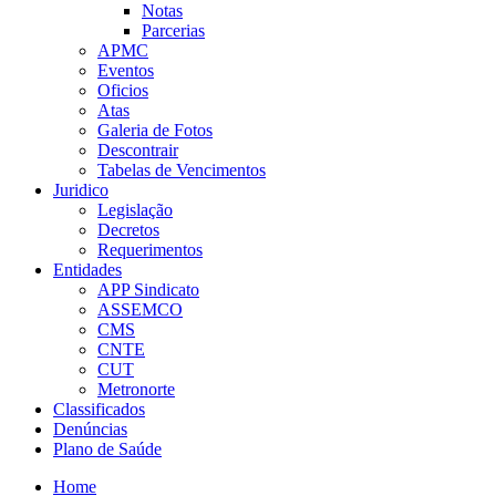
Notas
Parcerias
APMC
Eventos
Oficios
Atas
Galeria de Fotos
Descontrair
Tabelas de Vencimentos
Juridico
Legislação
Decretos
Requerimentos
Entidades
APP Sindicato
ASSEMCO
CMS
CNTE
CUT
Metronorte
Classificados
Denúncias
Plano de Saúde
Home