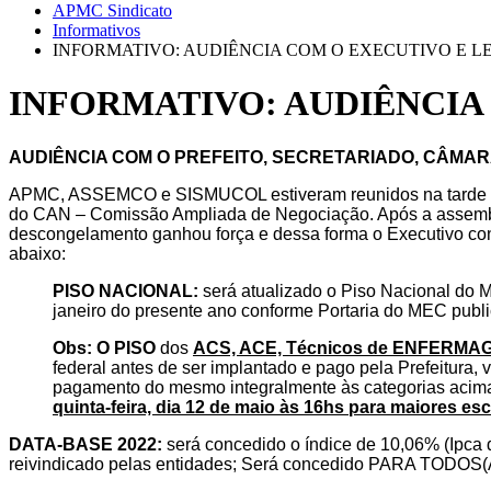
APMC Sindicato
Informativos
INFORMATIVO: AUDIÊNCIA COM O EXECUTIVO E LEG
INFORMATIVO: AUDIÊNCIA 
AUDIÊNCIA COM O PREFEITO, SECRETARIADO, CÂMAR
APMC, ASSEMCO e SISMUCOL estiveram reunidos na tarde d
do CAN –
Comissão Ampliada de Negociação. Após a assembl
descongelamento ganhou força e
dessa forma o Executivo con
abaixo:
PISO NACIONAL:
será atualizado o Piso Nacional do M
janeiro do presente ano
conforme Portaria do MEC publi
Obs:
O PISO
dos
ACS, ACE, Técnicos de ENFERMA
federal antes
de ser implantado e pago pela Prefeitura
pagamento do mesmo
integralmente às categorias aci
quinta-feira, dia 12 de maio às
16hs para maiores esc
DATA-BASE 2022:
será concedido o índice de 10,06% (Ipca d
reivindicado pelas
entidades; Será concedido PARA TOD