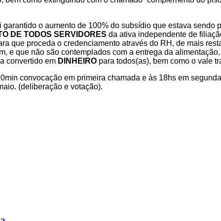
i garantido o aumento de 100% do
subsídio que estava sendo 
ITO DE TODOS SERVIDORES
da ativa
independente de filiaç
para que proceda o credenciamento através do RH, de mais
rest
am, e que não são contemplados com a entrega da alimentação
ja convertido em
DINHEIRO
para todos(as), bem como o vale tr
30min convocação em primeira
chamada e às 18hs em segunda 
aio. (deliberação e votação).