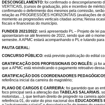
DESCONGELAMENTO:
foi confirmado o descongelamento d
VERTICAIS, (cursos
de graduação, pós e incentivo de mérit
confirmando o deferimento dos
mesmos pela comissão, serão
relação as PROGRESSÕES
HORIZONTAIS (avaliações de de
momento as progressões verticais
citadas acima; Nessa ocas
fiscais e financeiras do município.
FUNDEB 2021/2022:
será apresentado PL – Projeto de lei pa
aposentaram-se até
fevereiro de 2022, sendo que até o mome
semestre. A APMC estará
acompanhando o PL e lutando para 
PAUTA GERAL:
CONCURSO PÚBLICO:
está previsto publicação do edital 
GRATIFICAÇÃO DOS PROFISSIONAIS DO INGLÊS:
já foi 
que a
APMC está reivindicando o pagamento retroativo dessa 
GRATIFICAÇÃO DOS COORDENADORES PEDAGÓGICOS
referência
inicial da carreira do magistério;
PLANO DE CARGOS E CARREIRA:
foi garantido que as en
foco principal
será a alteração das
TABELAS SALARIAIS
, s
motoristas…), que tenham direito
de progredir na carreira apó
referência 01, do valor do piso nacional dos
EDUCADORES IN
o “achatamento salarial” e desvalorização do tempo
de serviç