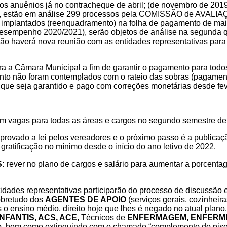
os anuênios já no contracheque de
abril; (de novembro de 20
o), estão em análise 299 processos pela COMISSÃO de
AVALIAÇ
 implantados (reenquadramento) na folha de pagamento de ma
sempenho 2020/2021), serão objetos de análise na segunda
ião haverá nova reunião com as entidades representativas par
ra a Câmara Municipal a fim de garantir
o pagamento para todo
nto não foram contemplados com o rateio das sobras
(pagamen
que seja garantido e pago com correções monetárias desde
fe
com vagas para todas as áreas e cargos
no segundo semestre de
aprovado a lei pelos vereadores e o
próximo passo é a publicaçã
gratificação no mínimo desde o início do ano
letivo de 2022.
:
rever no plano de cargos e salário
para aumentar a porcentag
tidades representativas participarão do
processo de discussão e
obretudo dos
AGENTES DE APOIO
(serviços gerais,
cozinheira
s o ensino médio, direito hoje que lhes é negado no atual plan
FANTIS, ACS, ACE,
Técnicos de
ENFERMAGEM, ENFERMEI
o, bem como extinguindo com o chamado “complemento do pis