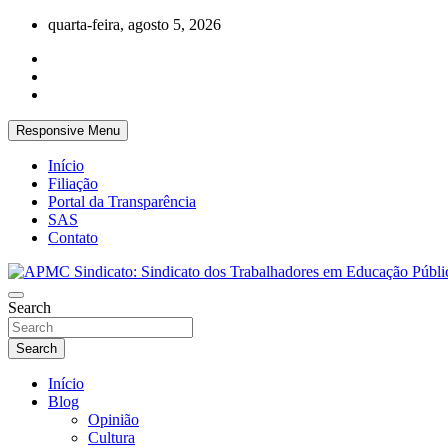
Skip
quarta-feira, agosto 5, 2026
to
content
Responsive Menu
Início
Filiação
Portal da Transparência
SAS
Contato
APMC Sindicato dos Trabalhadores em educação pública do municíp
Search
APMC Sindicato: Sindicato dos Trabalhad
Search
Início
Blog
Opinião
Cultura