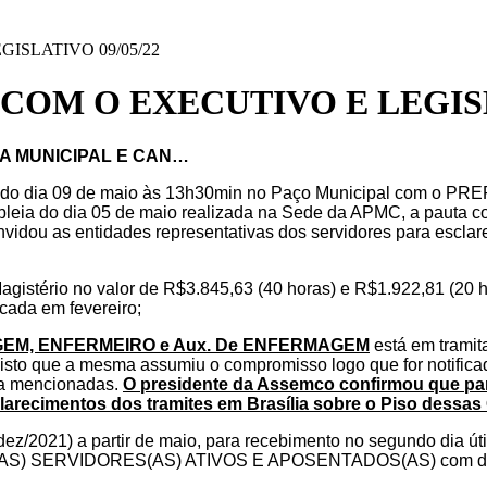
ISLATIVO 09/05/22
COM O EXECUTIVO E LEGISLA
A MUNICIPAL E CAN…
o dia 09 de maio às 13h30min no
Paço Municipal com o PRE
eia do dia 05 de maio realizada na Sede da
APMC, a pauta co
vidou as entidades representativas dos servidores para esclar
agistério no valor de R$3.845,63 (40 horas) e
R$1.922,81 (20 h
cada em fevereiro;
GEM, ENFERMEIRO e Aux. De
ENFERMAGEM
está em tramit
, visto que a mesma assumiu o compromisso logo que for
notific
ma mencionadas.
O presidente da Assemco confirmou que
pa
larecimentos dos tramites em Brasília sobre o Piso dessas 
ez/2021) a partir de maio, para
recebimento no segundo dia úti
OS(AS) SERVIDORES(AS) ATIVOS E APOSENTADOS(AS)
com di