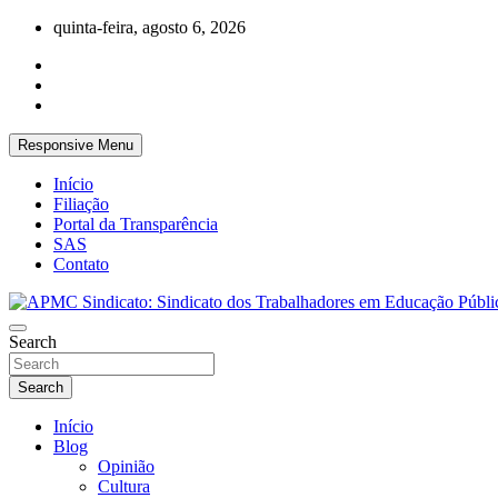
Skip
quinta-feira, agosto 6, 2026
to
content
Responsive Menu
Início
Filiação
Portal da Transparência
SAS
Contato
APMC Sindicato dos Trabalhadores em educação pública do municíp
Search
APMC Sindicato: Sindicato dos Trabalhad
Search
Início
Blog
Opinião
Cultura