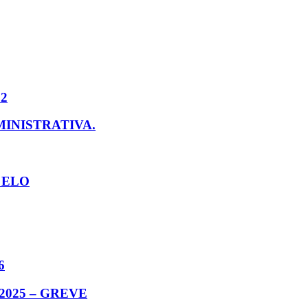
22
INISTRATIVA.
 ELO
6
/2025 – GREVE