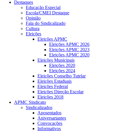
Destaques
Educação Especial
Escola/CMEI Destaque
Opinião
Fala do Sindicalizado
Cultura
Eleições
Eleições APMC
Eleições APMC 2026
Eleições APMC 2023
Eleições APMC 2020
Eleições Municipais
Eleições 2020
Eleições 2024
Eleições Conselho Tutelar
Eleições Estaduais
Eleições Federal
Eleições Direção Escolar
Eleições 2018
APMC Sindicato
Sindicalizados
Aposentados
Aniversariantes
Convocações
Informativos