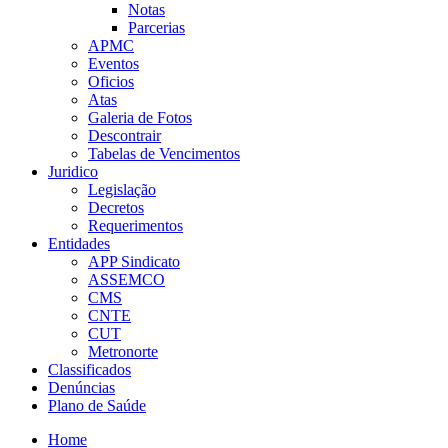
Notas
Parcerias
APMC
Eventos
Oficios
Atas
Galeria de Fotos
Descontrair
Tabelas de Vencimentos
Juridico
Legislação
Decretos
Requerimentos
Entidades
APP Sindicato
ASSEMCO
CMS
CNTE
CUT
Metronorte
Classificados
Denúncias
Plano de Saúde
Home