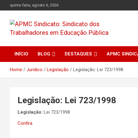
Skip
quinta-feira, agosto 6, 2026
to
content
APMC Sindicato dos Trabalhadores em educação pública do
APMC Sindicato:
município de Colombo, Estado do Paraná. Nenhum Direito a
Menos!
INÍCIO
BLOG
DESTAQUES
APMC SINDI
Sindicato dos
Home
Juridico
Legislação
Legislação: Lei 723/1998
Trabalhadores em
Educação Pública
Legislação: Lei 723/1998
Legislação:
Lei 723/1998
Confira