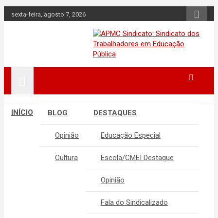
Skip
sexta-feira, agosto 7, 2026
to
content
APMC Sindicato dos Trabalhadores
APMC Sindicato:
em educação pública do município de
Sindicato dos
Colombo, Estado do Paraná. Nenhum
Direito a Menos!
Trabalhadores em
INÍCIO
BLOG
DESTAQUES
Educação Pública
Opinião
Educação Especial
Cultura
Escola/CMEI Destaque
Opinião
Fala do Sindicalizado