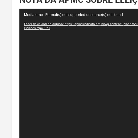
Tocador
Media error: Format(s) not supported or source(s) not found
de
vídeo
Fazer download do arquivo: https://apmcsindicato.org.br/wp-content/uploads/20
eleicoes.mp4?_=1