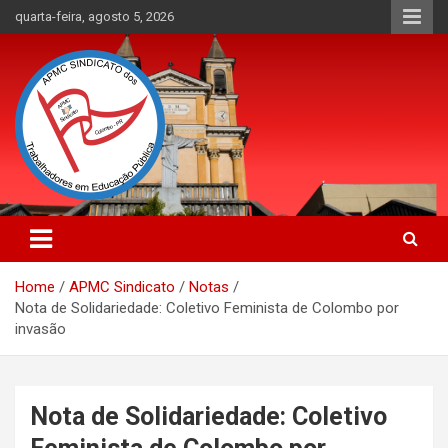
Skip
quarta-feira, agosto 5, 2026
to
content
APMC Sindicato dos Trabalhadores em educação pública do
APMC Sindicato: Sindicato dos
município de Colombo, Estado do Paraná. Nenhum Direito a
Trabalhadores em Educação
Menos!
Home
APMC Sindicato
Notas
Pública
Nota de Solidariedade: Coletivo Feminista de Colombo por
invasão
Nota de Solidariedade: Coletivo