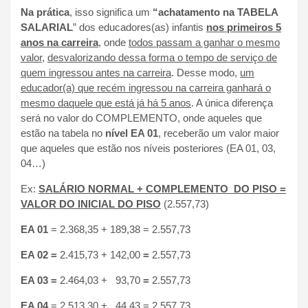
Na prática
, isso significa um
“achatamento na TABELA
SALARIAL
” dos educadores(as) infantis
nos primeiros 5
anos na carreira
, onde
todos passam a ganhar o mesmo
valor
,
desvalorizando dessa forma o tempo de serviço de
quem ingressou antes na carreira
. Desse modo,
um
educador(a) que recém ingressou na carreira ganhará o
mesmo daquele que está já há 5 anos
. A única diferença
será no valor do COMPLEMENTO, onde aqueles que
estão na tabela no
nível EA 01
, receberão um valor maior
que aqueles que estão nos níveis posteriores (EA 01, 03,
04…)
Ex:
SALÁRIO NORMAL + COMPLEMENTO DO PISO =
VALOR DO INICIAL DO PISO
(2.557,73)
EA 01
= 2.368,35 + 189,38 = 2.557,73
EA 02 =
2.415,73 + 142,00
=
2.557,73
EA 03 =
2.464,03 + 93,70
=
2.557,73
EA 04
= 2.513,30 + 44,43 = 2.557,73