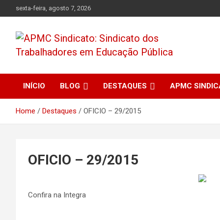
Skip
sexta-feira, agosto 7, 2026
to
content
APMC Sindicato dos Trabalhadores em educação pública do
APMC Sindicato:
município de Colombo, Estado do Paraná. Nenhum Direito a
Menos!
INÍCIO
BLOG
DESTAQUES
APMC SINDI
Sindicato dos
Home
Destaques
OFICIO – 29/2015
Trabalhadores em
Educação Pública
OFICIO – 29/2015
Confira na Integra