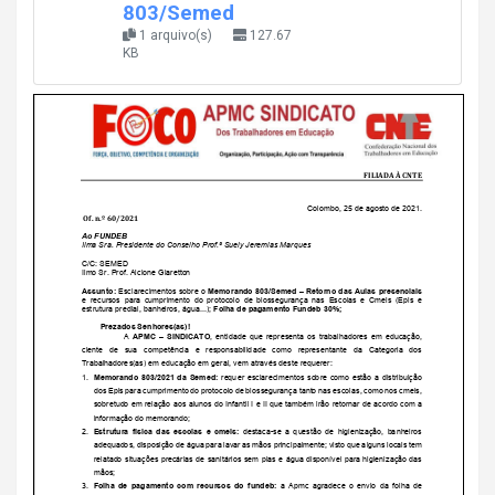
803/Semed
1 arquivo(s)
127.67
KB