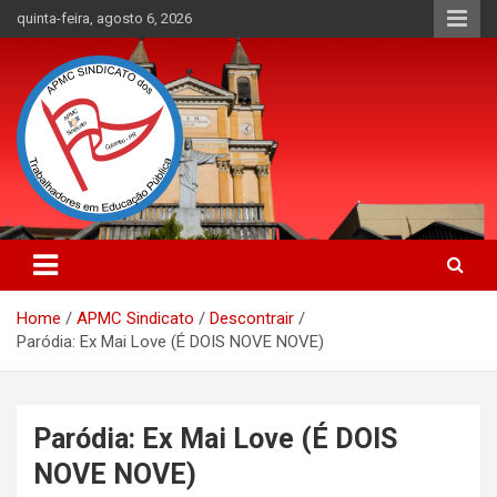
Skip
quinta-feira, agosto 6, 2026
to
content
APMC Sindicato dos Trabalhadores em educação pública do
APMC Sindicato: Sindicato dos
município de Colombo, Estado do Paraná. Nenhum Direito a
Trabalhadores em Educação
Menos!
Home
APMC Sindicato
Descontrair
Pública
Paródia: Ex Mai Love (É DOIS NOVE NOVE)
Paródia: Ex Mai Love (É DOIS
NOVE NOVE)