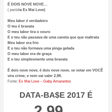
É DOIS NOVE NOVE…
( paródi
a
Ex Mai Love
)
Meu labor é verdadeiro
O teu é bravata
O meu labor tira o couro
E o teu não passava de uma caneta que que maltrata
Meu labor era frio
E o teu não formava uma pinga gelada
O meu labor era de graça
E o teu simplesmente uma bravata
É dois nove nove, é dois nove nove, se votar em VOCÊ
vira crime, e nem vai valer 2,99
.
Fonte:
Ex Mai Love – Gaby Amarantos
DATA-BA
$
E 2017 É
2,99
…