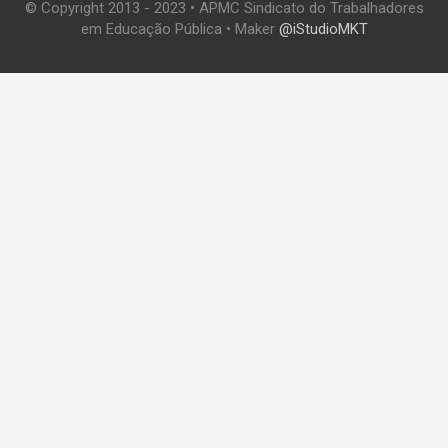
© Copyright 2013 - 2023 • APMC Sindicato do Trabalhadores
em Educação Pública • Maker
@iStudioMKT