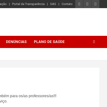
iação
Portal da Transparência
SAS
Contato
DENÚNCIAS
PLANO DE SAÚDE
bém para os/as professores/as!!!
viço.