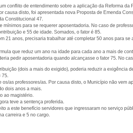
 um conflito de entendimento sobre a aplicação da Reforma da 
or causa disto, foi apresentada nova Proposta de Emenda Const
 Constitucional 47.
e mínimos para se requerer aposentadoria. No caso de professo
ntribuição e 55 de idade. Somados, o fator é 85.
 21 anos, precisaria trabalhar até completar 50 anos para se a
fórmula que reduz um ano na idade para cada ano a mais de cont
ria pedir aposentadoria quando alcançasse o fator 75. No caso 
buição (dois a mais do exigido), poderia reduzir a exigência d
 75.
e os/as professores/as. Por causa disto, o Município não vem 
do dois anos a mais.
to ao magistério.
gora teve a sentença proferida.
ito a este benefício servidores que ingressaram no serviço pú
a carreira e 5 no cargo.