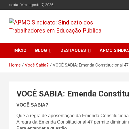
Skip
sexta-feira, agosto 7, 2026
to
content
APMC Sindicato dos Trabalhadores em educação pública do
APMC Sindicato:
município de Colombo, Estado do Paraná. Nenhum Direito a
Menos!
INÍCIO
BLOG
DESTAQUES
APMC SINDI
Sindicato dos
Home
Você Sabia?
VOCÊ SABIA: Emenda Constitucional 47
Trabalhadores em
Educação Pública
VOCÊ SABIA: Emenda Constitu
VOCÊ SABIA?
Que a regra de aposentação da Emenda Constitucional 
A regra da Emenda Constitucional 47 permite diminuir
Para entender a questão