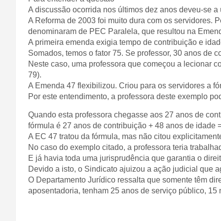
A discussão ocorrida nos últimos dez anos deveu-se a
A Reforma de 2003 foi muito dura com os servidores. P
denominaram de PEC Paralela, que resultou na Emenda
A primeira emenda exigia tempo de contribuição e idad
Somados, temos o fator 75. Se professor, 30 anos de co
Neste caso, uma professora que começou a lecionar com
79).
A Emenda 47 flexibilizou. Criou para os servidores a 
Por este entendimento, a professora deste exemplo pode
Quando esta professora chegasse aos 27 anos de contri
fórmula é 27 anos de contribuição + 48 anos de idade =
A EC 47 tratou da fórmula, mas não citou explicitament
No caso do exemplo citado, a professora teria trabalha
E já havia toda uma jurisprudência que garantia o direi
Devido a isto, o Sindicato ajuizou a ação judicial que a
O Departamento Jurídico ressalta que somente têm dire
aposentadoria, tenham 25 anos de serviço público, 15 n