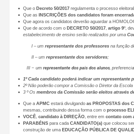
Que o
Decreto 50/2017
regulamenta o processo eleitoral
Que as
INSCRIÇÕES dos candidatos foram encerrada
Que agora os candidatos deverão aguardar a HOMOLO
Que de acordo com o
DECRETO 50/2017
,
artigo 9
º, d
estabelecimento de ensino serão realizados por uma
Com
I – um
representante dos professores
na função d
II – um
representante dos servidores
;
III – um
representante dos pais dos alunos
, preferenc
1º Cada candidato poderá indicar um representante 
2º Não poderão compor a Comissão o Diretor da Escola 
3 º Os
membros da Comissão serão eleitos através d
Que a
APMC
estará divulgando
as PROPOSTAS dos 
mesmas, contribuindo dessa forma com o
processo E
VOCÊ
,
candidato à DIREÇÃO
, entre em
contato com
PARABÉNS
para cada
CANDIDATO(a)
que colocou se
construção de uma
EDUCAÇÃO PÚBLICA DE QUALI