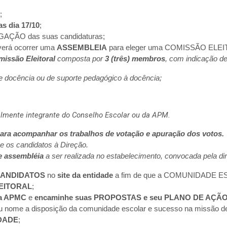
;
s dia 17/10
;
GAÇÃO das suas candidaturas;
everá ocorrer uma
ASSEMBLEIA
para eleger uma COMISSÃO ELEIT
issão Eleitoral
composta por
3 (três) membros
, com indicação de
e docência ou de suporte pedagógico à docência;
ialmente integrante do Conselho Escolar ou da APM.
para acompanhar os trabalhos de votação e apuração dos votos.
e os candidatos à Direção.
e assembléia
a ser realizada no estabelecimento, convocada pela di
CANDIDATOS
no
site da entidade
a fim de que a COMUNIDADE ESC
LEITORAL
;
 a APMC
e
encaminhe suas PROPOSTAS e seu PLANO DE AÇÃ
u nome a disposição da comunidade escolar e sucesso na missão 
DADE
;