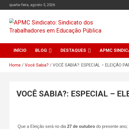
Skip
quarta-feira, agosto 5, 2026
to
content
APMC Sindicato dos Trabalhadores em educação pública do
APMC Sindicato:
município de Colombo, Estado do Paraná. Nenhum Direito a
Menos!
INÍCIO
BLOG
DESTAQUES
APMC SINDI
Sindicato dos
Home
Você Sabia?
VOCÊ SABIA?: ESPECIAL – ELEIÇÃO P
Trabalhadores em
Educação Pública
VOCÊ SABIA?: ESPECIAL – E
Que a Eleição será no dia
27 de outubro
do presente ano;