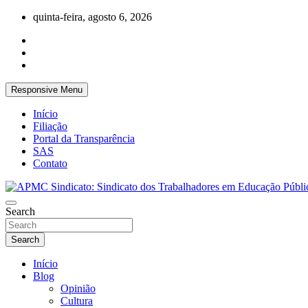
Skip
quinta-feira, agosto 6, 2026
to
content
Responsive Menu
Início
Filiação
Portal da Transparência
SAS
Contato
APMC Sindicato dos Trabalhadores em educação pública do municíp
Search
APMC Sindicato: Sindicato dos Trabalhad
Search
Início
Blog
Opinião
Cultura