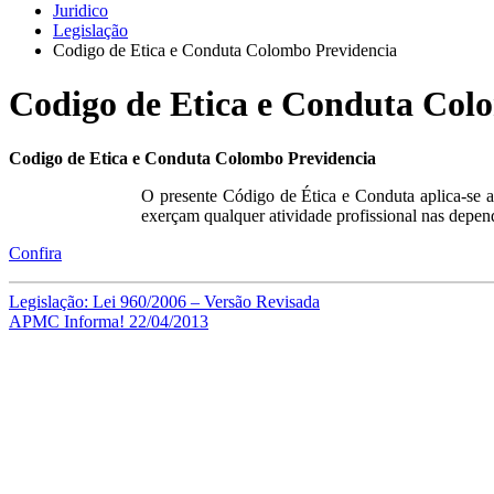
Juridico
Legislação
Codigo de Etica e Conduta Colombo Previdencia
Codigo de Etica e Conduta Col
Codigo de Etica e Conduta Colombo Previdencia
O presente Código de Ética e Conduta aplica-se a
exerçam qualquer atividade profissional nas depen
Confira
Navegação
Legislação: Lei 960/2006 – Versão Revisada
APMC Informa! 22/04/2013
de
Aplicativo APMC Sindicato
Post