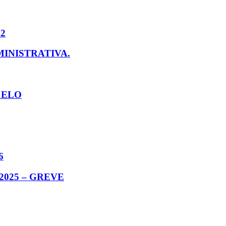
22
INISTRATIVA.
 ELO
6
/2025 – GREVE