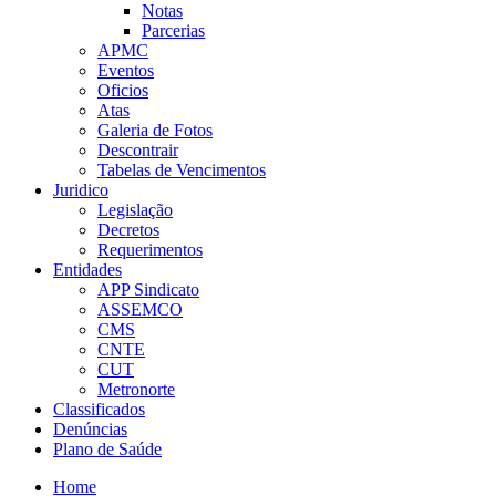
Notas
Parcerias
APMC
Eventos
Oficios
Atas
Galeria de Fotos
Descontrair
Tabelas de Vencimentos
Juridico
Legislação
Decretos
Requerimentos
Entidades
APP Sindicato
ASSEMCO
CMS
CNTE
CUT
Metronorte
Classificados
Denúncias
Plano de Saúde
Home