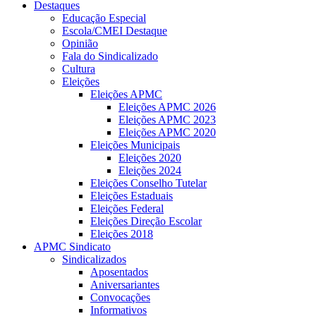
Destaques
Educação Especial
Escola/CMEI Destaque
Opinião
Fala do Sindicalizado
Cultura
Eleições
Eleições APMC
Eleições APMC 2026
Eleições APMC 2023
Eleições APMC 2020
Eleições Municipais
Eleições 2020
Eleições 2024
Eleições Conselho Tutelar
Eleições Estaduais
Eleições Federal
Eleições Direção Escolar
Eleições 2018
APMC Sindicato
Sindicalizados
Aposentados
Aniversariantes
Convocações
Informativos