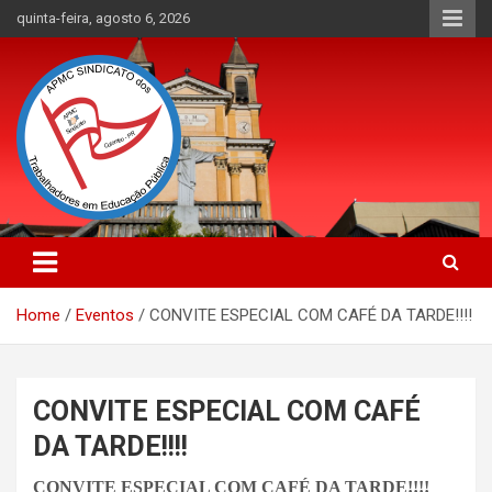
Skip
quinta-feira, agosto 6, 2026
to
content
APMC Sindicato dos Trabalhadores em educação pública do
APMC Sindicato: Sindicato dos
município de Colombo, Estado do Paraná. Nenhum Direito a
Trabalhadores em Educação
Menos!
Home
Eventos
CONVITE ESPECIAL COM CAFÉ DA TARDE!!!!
Pública
CONVITE ESPECIAL COM CAFÉ
DA TARDE!!!!
CONVITE ESPECIAL COM CAFÉ DA TARDE!!!!