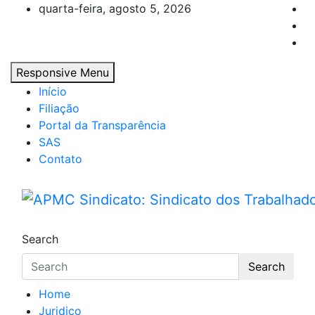
Skip
quarta-feira, agosto 5, 2026
to
content
Responsive Menu
Início
Filiação
Portal da Transparência
SAS
Contato
APMC Sindicato: Sindicato
APMC Sindicato dos Trabalhadores em educ
Search
Search
Home
Juridico